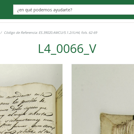
Label
Código de Referencia: ES.39020.AMCU/5.1.2//LH4, fols. 62-69
L4_0066_V