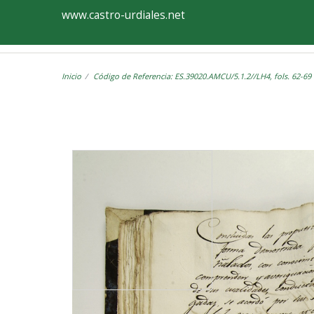
Ayuntamiento
Visor
www.castro-urdiales.net
de
Castro-
Inicio
Código de Referencia: ES.39020.AMCU/5.1.2//LH4, fols. 62-69
Urdiales