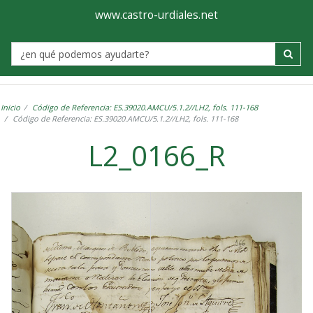
Ayuntamiento
Visor
www.castro-urdiales.net
de
Label
Castro-
Urdiales
Inicio
Código de Referencia: ES.39020.AMCU/5.1.2//LH2, fols. 111-168
Código de Referencia: ES.39020.AMCU/5.1.2//LH2, fols. 111-168
L2_0166_R