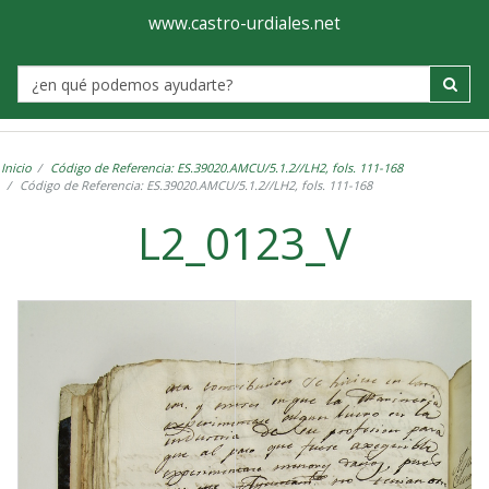
Ayuntamiento
Visor
www.castro-urdiales.net
de
Label
Castro-
Urdiales
Inicio
Código de Referencia: ES.39020.AMCU/5.1.2//LH2, fols. 111-168
Código de Referencia: ES.39020.AMCU/5.1.2//LH2, fols. 111-168
L2_0123_V