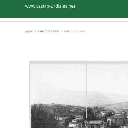
Ayuntamiento
Visor
www.castro-urdiales.net
de
Castro-
Inicio
Castro he sido
Castro he sido
Urdiales