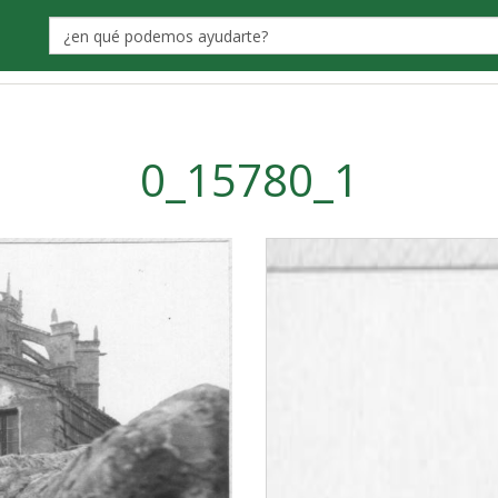
Label
0_15780_1