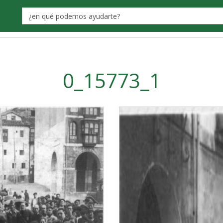
Label
0_15773_1