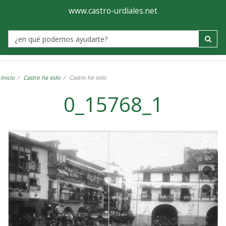
Ayuntamiento
Visor
www.castro-urdiales.net
de
Label
Castro-
Urdiales
Inicio
Castro he sido
Castro he sido
0_15768_1