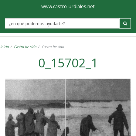
Ayuntamiento
Visor
www.castro-urdiales.net
de
Label
Castro-
Urdiales
Inicio
Castro he sido
Castro he sido
0_15702_1