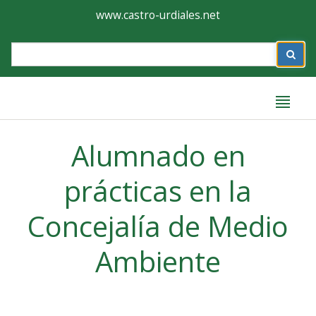
Ayuntamiento
Formulario
www.castro-urdiales.net
de
Label
Castro-
Urdiales
Label
Alumnado en
prácticas en la
Concejalía de Medio
Ambiente