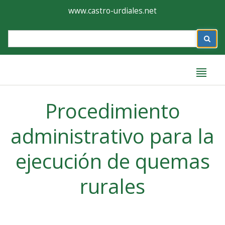
Ayuntamiento
Formulario
www.castro-urdiales.net
de
Label
Castro-
Urdiales
Label
Procedimiento
administrativo para la
ejecución de quemas
rurales