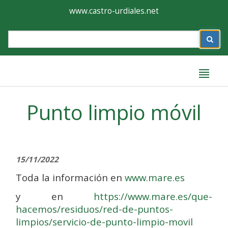
Ayuntamiento
Formulario
www.castro-urdiales.net
de
Label
Castro-
Urdiales
Label
Punto limpio móvil
15/11/2022
Toda la información en
www.mare.es
y en
https://www.mare.es/que-
hacemos/residuos/red-de-puntos-
limpios/servicio-de-punto-limpio-movil