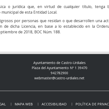
ísica o jurídica que, en virtud de cualquier título, tenga
 municipal de esta Entidad Local.
igrosos por personas que residan o que desarrollen una acti
ión de dicha Licencia, en base a lo establecido en la Orde
Septiembre de 2018, BOC Núm. 188.
Ayuntamiento de Castro-Urdiales
Plaza del Ayuntamiento Nº 1 39470
942782900
webmaster@castro-urdiales.net
EGAL
MAPA WEB
ACCESIBILIBAD
POLÍTICA DE PRIVA