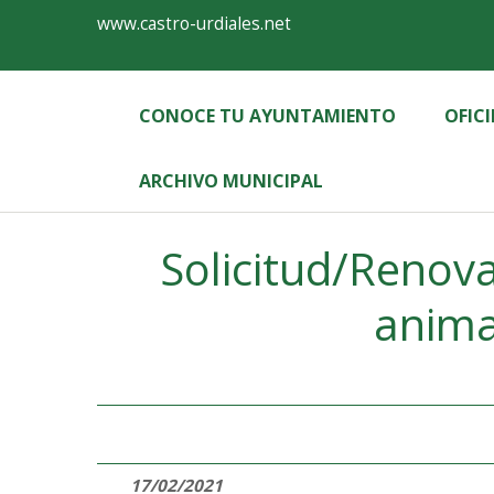
Ayuntamiento
Formulario
www.castro-urdiales.net
de
Castro-
CONOCE TU AYUNTAMIENTO
OFIC
Urdiales
ARCHIVO MUNICIPAL
Label
Solicitud/Renova
anima
17/02/2021