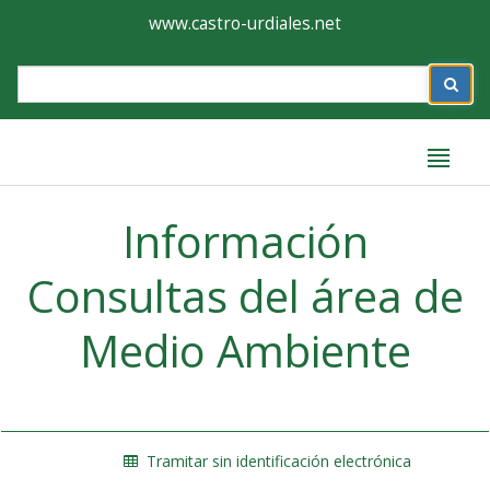
Ayuntamiento
Formulario
www.castro-urdiales.net
de
Label
Castro-
Urdiales
Label
Información
Consultas del área de
Medio Ambiente
Tramitar sin identificación electrónica