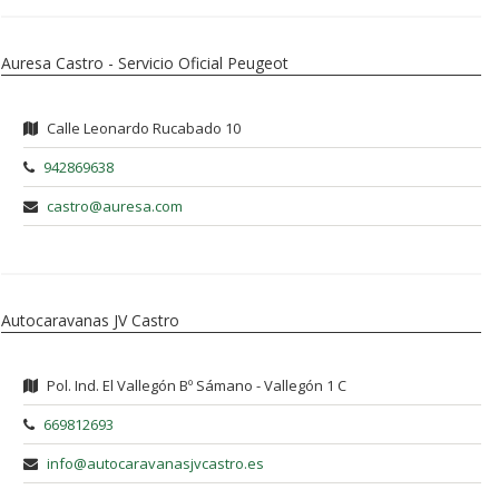
Auresa Castro - Servicio Oficial Peugeot
Calle Leonardo Rucabado 10
942869638
castro@auresa.com
Autocaravanas JV Castro
Pol. Ind. El Vallegón Bº Sámano - Vallegón 1 C
669812693
info@autocaravanasjvcastro.es