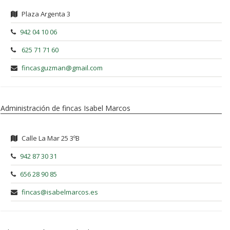
Plaza Argenta 3
942 04 10 06
625 71 71 60
fincasguzman@gmail.com
Administración de fincas Isabel Marcos
Calle La Mar 25 3ºB
942 87 30 31
656 28 90 85
fincas@isabelmarcos.es