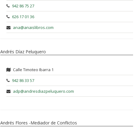
942 86 75 27
626 17 01 36
ana@anaislibros.com
Andrés Díaz Peluquero
Calle Timoteo Ibarra 1
942 86 33 57
adp@andresdiazpeluquero.com
Andrés Flores -Mediador de Conflictos