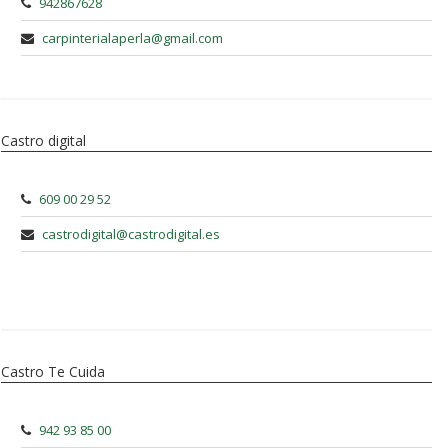
942867628
carpinterialaperla@gmail.com
Castro digital
609 00 29 52
castrodigital@castrodigital.es
Castro Te Cuida
942 93 85 00