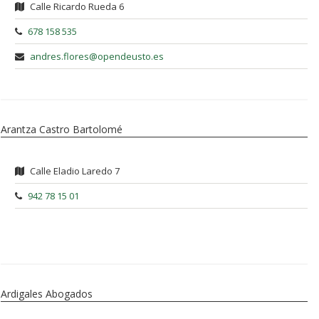
Calle Ricardo Rueda 6
678 158 535
andres.flores@opendeusto.es
Arantza Castro Bartolomé
Calle Eladio Laredo 7
942 78 15 01
Ardigales Abogados