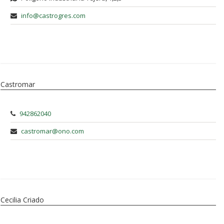
info@castrogres.com
Castromar
942862040
castromar@ono.com
Cecilia Criado