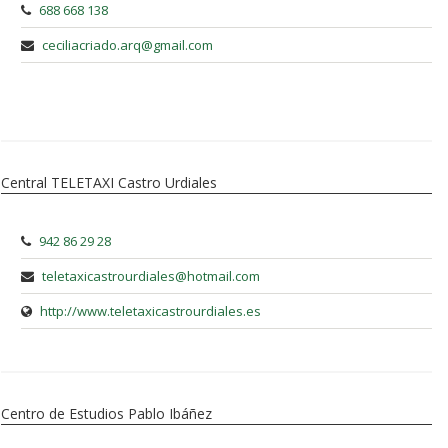
688 668 138
ceciliacriado.arq@gmail.com
Central TELETAXI Castro Urdiales
942 86 29 28
teletaxicastrourdiales@hotmail.com
http://www.teletaxicastrourdiales.es
Centro de Estudios Pablo Ibáñez