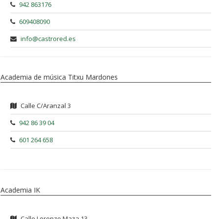
942 863176
609408090
info@castrored.es
Academia de música Titxu Mardones
Calle C/Aranzal 3
942 86 39 04
601 264 658
Academia IK
Calle Lorenzo Maza 13