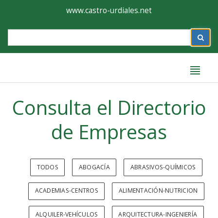
Ayuntamiento
Formulario
www.castro-urdiales.net
de
Label
Castro-
Urdiales
Label
Consulta el Directorio
de Empresas
TODOS
ABOGACÍA
ABRASIVOS-QUÍMICOS
ACADEMIAS-CENTROS
ALIMENTACIÓN-NUTRICION
ALQUILER-VEHÍCULOS
ARQUITECTURA-INGENIERÍA