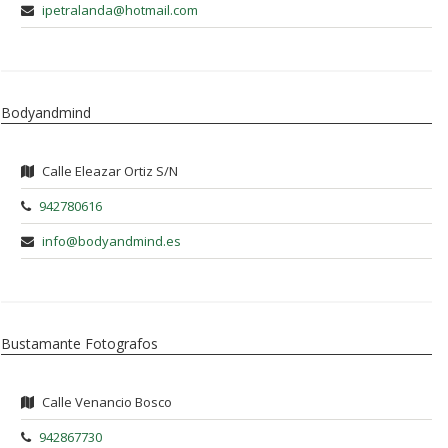
ipetralanda@hotmail.com
Bodyandmind
Calle Eleazar Ortiz S/N
942780616
info@bodyandmind.es
Bustamante Fotografos
Calle Venancio Bosco
942867730