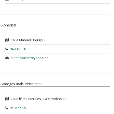
Bioherbal
Calle Manuel Urquijo 3
942861368
bioherbalnet@yahoo.es
Bodegas Iñaki Petralanda
Calle bº los corrales, 3 a el molino,12
942879349