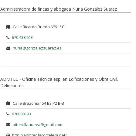
Administradora de fincas y abogada Nuria González Suarez
Calle Ricardo Rueda Nº6 1º C
670 438 613
nuria@gonzalezsuarez.es
ADMTEC - Oficina Técnica esp. en Edificaciones y Obra Civil,
Delineantes
Calle Brazomar 54 B3 P2 B-B
678088193
aitorvillanueva@gmail.com
http://admtec.lacoctelera.net/