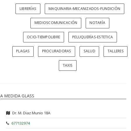
LIBRERÍAS
MAQUINARIA-MECANIZADOS-FUNDICIÓN
MEDIOSCOMUNICACIÓN
NOTARÍA
OCIO-TIEMPOLIBRE
PELUQUERÍAS-ESTETICA
PLAGAS
PROCURADORAS
SALUD
TALLERES
TAXIS
A MEDIDA GLASS
Dr. M. Diaz Munio 18A
677132974