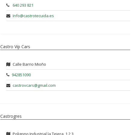
640 293 821
Info@castrotecuida.es
Castro Vip Cars
Calle Barrio Mioño
942851090
castrovcars@gmail.com
Castrogres
Poligono Industrial la Tejera, 1,2,3