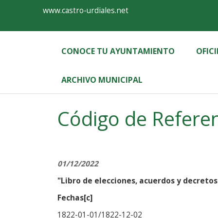
Ayuntamiento
Formulario
www.castro-urdiales.net
de
Castro-
CONOCE TU AYUNTAMIENTO
OFIC
Urdiales
ARCHIVO MUNICIPAL
Label
Código de Referen
01/12/2022
"Libro de elecciones, acuerdos y decretos 
Fechas[c]
1822-01-01/1822-12-02