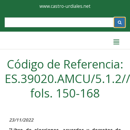
Ayuntamiento
Formulario
www.castro-urdiales.net
de
Label
Castro-
Urdiales
Label
Código de Referencia:
ES.39020.AMCU/5.1.2/
fols. 150-168
23/11/2022