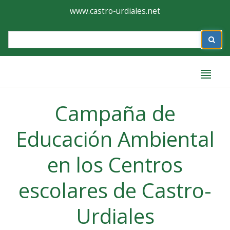
Ayuntamiento
Formulario
www.castro-urdiales.net
de
Label
Castro-
Urdiales
Label
Campaña de
Educación Ambiental
en los Centros
escolares de Castro-
Urdiales