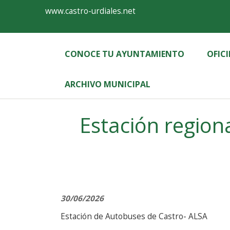
Ayuntamiento
Formulario
www.castro-urdiales.net
de
Castro-
CONOCE TU AYUNTAMIENTO
OFIC
Urdiales
ARCHIVO MUNICIPAL
Label
Estación region
30/06/2026
Estación de Autobuses de Castro- ALSA