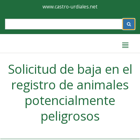
Ayuntamiento
Formulario
www.castro-urdiales.net
de
Label
Castro-
Urdiales
Label
Solicitud de baja en el
registro de animales
potencialmente
peligrosos