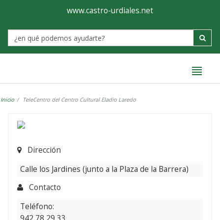
Ayuntamiento
Formulario
www.castro-urdiales.net
de
Label
Castro-
Urdiales
Inicio
TeleCentro del Centro Cultural Eladio Laredo
Dirección
Calle los Jardines (junto a la Plaza de la Barrera)
Contacto
Teléfono:
942 78 29 33