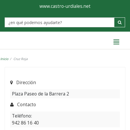
Ayuntamiento
Formulario
www.castro-urdiales.net
de
Label
Castro-
Urdiales
Inicio
Cruz Roja
Dirección
Plaza Paseo de la Barrera 2
Contacto
Teléfono:
942 86 16 40