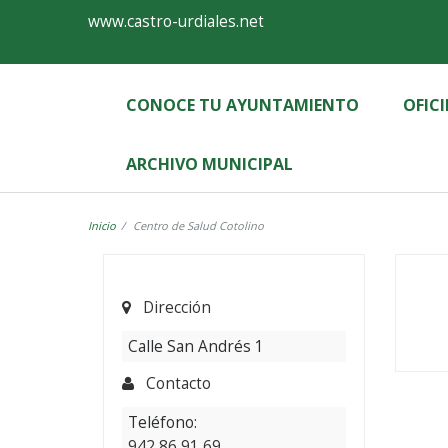
Ayuntamiento
Formulario
www.castro-urdiales.net
de
Castro-
CONOCE TU AYUNTAMIENTO
OFIC
Urdiales
ARCHIVO MUNICIPAL
Inicio
Centro de Salud Cotolino
Dirección
Calle San Andrés 1
Contacto
Teléfono:
942 86 91 69