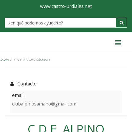
Ayuntamiento
Formulario
www.castro-urdiales.net
de
Label
Castro-
Urdiales
Inicio
C.D.E. ALPINO SÁMANO
Contacto
email:
clubalpinosamano@gmail.com
C.D.E. ALPINO