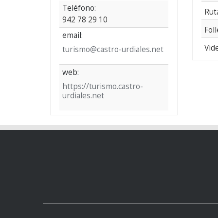
Teléfono:
Rut
942 78 29 10
Foll
email:
Vid
turismo@castro-urdiales.net
web:
https://turismo.castro-
urdiales.net