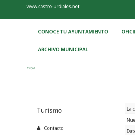
Ayuntamiento
Formulario
www.castro-urdiales.net
de
Castro-
CONOCE TU AYUNTAMIENTO
OFIC
Urdiales
ARCHIVO MUNICIPAL
Inicio
Acerca
de
La 
Turismo
Castro
Nue
Contacto
Dat