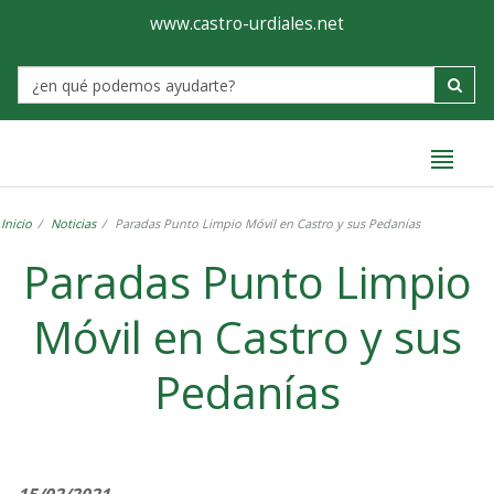
Ayuntamiento
Formulario
www.castro-urdiales.net
de
Label
Castro-
Urdiales
Inicio
Noticias
Paradas Punto Limpio Móvil en Castro y sus Pedanías
Paradas Punto Limpio
Móvil en Castro y sus
Pedanías