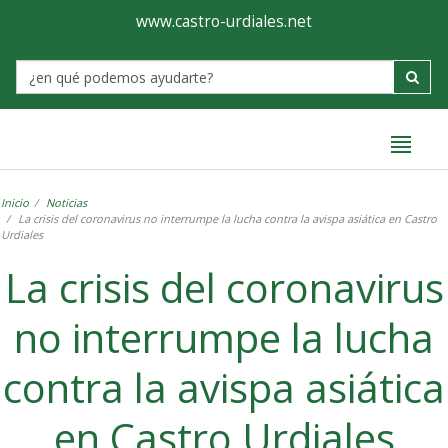
Ayuntamiento
Formulario
www.castro-urdiales.net
de
Label
Castro-
Urdiales
Inicio
Noticias
La crisis del coronavirus no interrumpe la lucha contra la avispa asiática en Castro
Urdiales
La crisis del coronavirus
no interrumpe la lucha
contra la avispa asiática
en Castro Urdiales