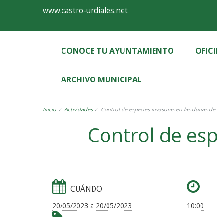
Ayuntamiento
Formulario
www.castro-urdiales.net
de
Castro-
CONOCE TU AYUNTAMIENTO
OFIC
Urdiales
ARCHIVO MUNICIPAL
Inicio
Actividades
Control de especies invasoras en las dunas de
Control de esp
CUÁNDO
20/05/2023
a
20/05/2023
10:00