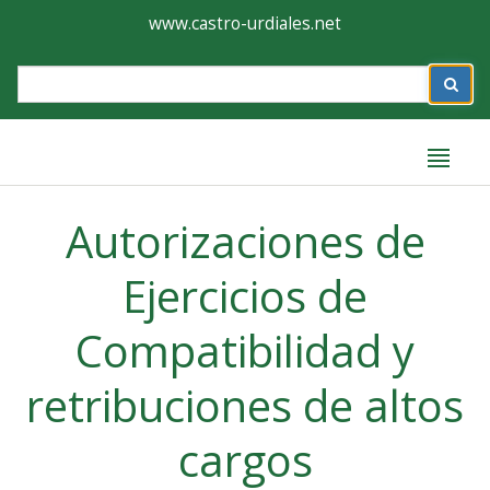
Ayuntamiento
Formulario
www.castro-urdiales.net
de
Label
Castro-
Urdiales
Label
Autorizaciones de
Ejercicios de
Compatibilidad y
retribuciones de altos
cargos