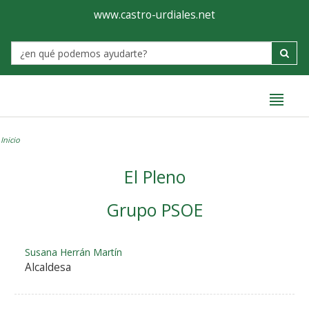
Ayuntamiento
Formulario
www.castro-urdiales.net
de
Label
Castro-
Urdiales
Inicio
El Pleno
Grupo PSOE
Susana Herrán Martín
Alcaldesa