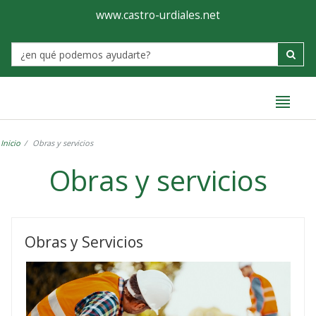
Ayuntamiento
Formulario
www.castro-urdiales.net
de
Label
Castro-
Urdiales
Inicio
Obras y servicios
Obras y servicios
Obras
y
Obras y Servicios
servicios