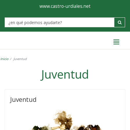
Ayuntamiento
Formulario
www.castro-urdiales.net
de
Label
Castro-
Urdiales
Inicio
Juventud
Juventud
Juventud
Juventud