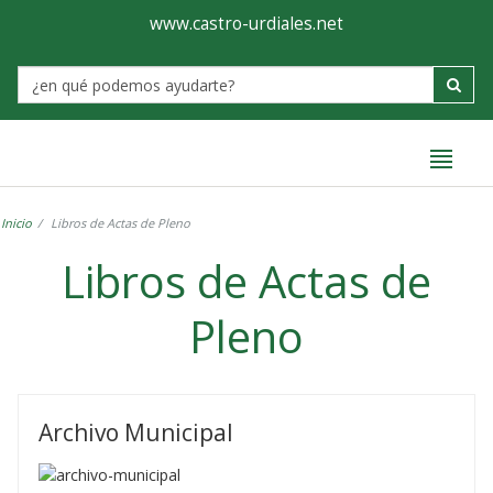
Ayuntamiento
Formulario
www.castro-urdiales.net
de
Label
Castro-
Urdiales
Inicio
Libros de Actas de Pleno
Libros de Actas de
Pleno
Libros
de
Archivo Municipal
Actas
de