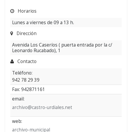
Pleno
Horarios
Lunes a viernes de 09 a 13 h.
Dirección
Avenida Los Caseríos ( puerta entrada por la c/
Leonardo Rucabado), 1
Contacto
Teléfono:
942 78 29 39
Fax: 942871161
email:
archivo@castro-urdiales.net
web:
archivo-municipal