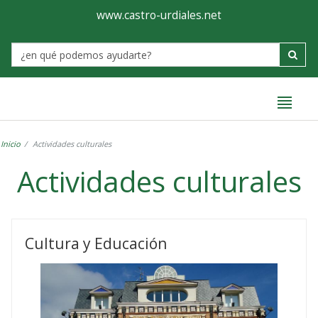
Ayuntamiento
Formulario
www.castro-urdiales.net
de
Label
Castro-
Urdiales
Inicio
Actividades culturales
Actividades culturales
Actividades
culturales
Cultura y Educación